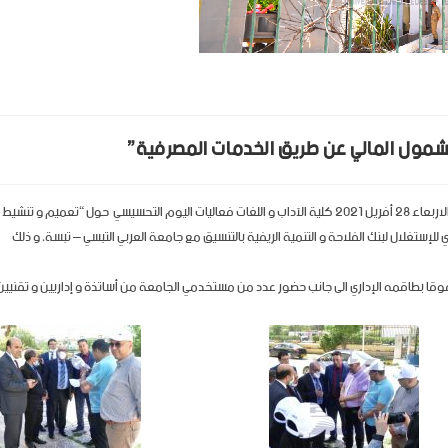
شمول المالي عن طريق الخدمات المصرفية”
في إطار شهر الشمول المالي المقرر من طرف وزارة المالية، احتضنت صباح اليوم الاربعاء 28 أفريل 2021 كلية الآداب و اللغات فعاليات اليوم التحسيسي حول “تعميم و تنشيط
تغلال لبنك الفلاحة و التنمية الريفية بالتنسيق مع جامعة العربي التبسي – تبسة، و ذلك
قا بطاقمه الإداري الى جانب حضور عدد من مستخدمي الجامعة من أساتذة و إداريين و تقنيين