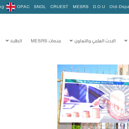
ng
OPAC
SNDL
CRUEST
MESRS
D.O.U
Old-Dsp
البحث العلمي والتعاون
منصات MESRS
الطلبة