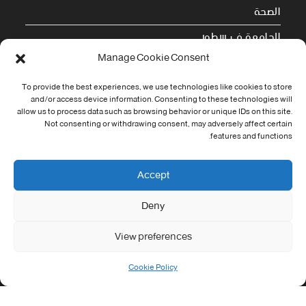
الصحة
الجامعة في سطور
Manage Cookie Consent
Cookie Policy (EU)
To provide the best experiences, we use technologies like cookies to store
and/or access device information. Consenting to these technologies will
معلومات الاتصال
allow us to process data such as browsing behavior or unique IDs on this site.
Not consenting or withdrawing consent, may adversely affect certain
Address:
features and functions.
جامعة العربي التبسي طريق قسنطينة - تبسة
Phone:
Accept
037/58/46/29
Deny
Fax:
037/58/46/29
View preferences
Email:
contact@univ-tebessa.dz
Cookie Policy
Website:
الموقع الرسمي لجامعة العربي التبسي