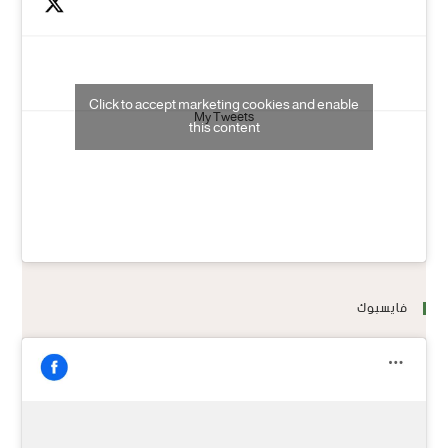
Click to accept marketing cookies and enable
My Tweets
this content
فايسبوك