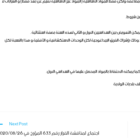
اعفة ولكن فقط للمواد الاساسية (المواد غير الاساسية تقيم عن بعد فقط) و الغيابات لا
الاعمال الموجهة (TD)، يتم التقييم عن بعد وذلك بإشراك الفرق البيداغوجية لكل الوحدات الاستكشافية و الأفقية و هذا بالنسبة لكل
ف بلديات الولاية
Next Post
اجتماع لمناقشة القرار رقم 633 المؤرخ في 2020/08/26