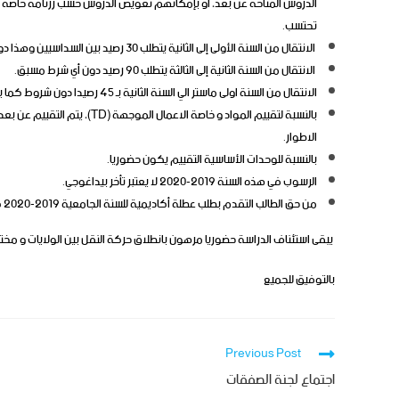
الدروس المتاحة عن بعد، او بإمكانهم تعويض الدروس حسب رزنامة خاصة مض
تحتسب.
الانتقال من السنة الأولى إلى الثانية يتطلب 30 رصيد بين السداسيين وهذا دون شروط.
الانتقال من السنة الثانية إلى الثالثة يتطلب 90 رصيد دون أي شرط مسبق.
الانتقال من السنة اولى ماستر الي السنة الثانية بـ 45 رصيدا دون شروط كما يمكن التعويض بين السداسيين الاول و الثاني لهذه السنة بصفة استثنائية .
بالنسبة لتقييم المواد و خاصة 
الاطوار.
بالنسبة للوحدات الأساسية التقييم يكون حضوريا.
الرسوب في هذه السنة 2019-2020 لا يعتبر تأخر بيداغوجي.
من حق الطالب التقدم بطلب عطلة أكاديمية للسنة الجامعية 2019-2020 كما يمكنه الاحتفاظ بالمواد المحصل عليها في السداسي الاول.
يبقى استئناف الدراسة حضوريا مرهون بانطلاق حركة النقل بين الولايات و مختل
بالتوفيق للجميع
Previous Post
اجتماع لجنة الصفقات