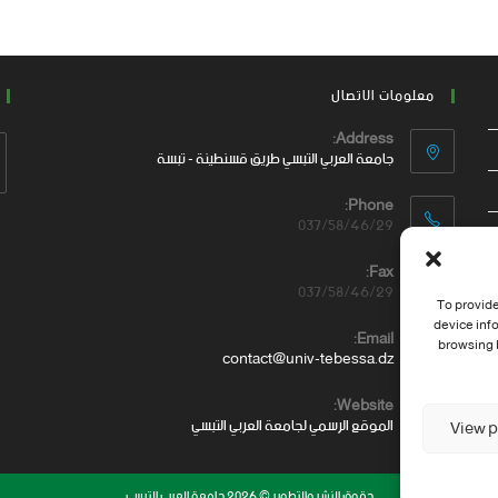
معلومات الاتصال
Address:
جامعة العربي التبسي طريق قسنطينة - تبسة
Phone:
037/58/46/29
Fax:
037/58/46/29
To provide
device inf
Email:
browsing b
contact@univ-tebessa.dz
Website:
الموقع الرسمي لجامعة العربي التبسي
View p
حقوق النشر والتطوير © 2026 جامعة العربي التبسي