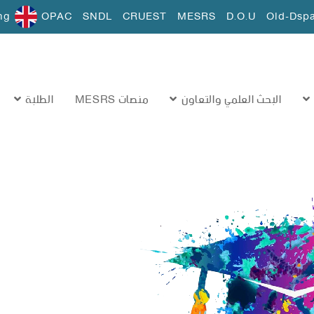
ng
OPAC
SNDL
CRUEST
MESRS
D.O.U
Old-Dsp
البحث العلمي والتعاون
منصات MESRS
الطلبة