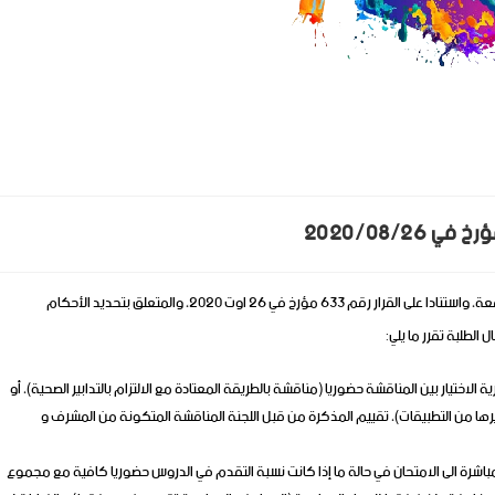
بناء على الاجتماع المنعقد مساء يوم 01 سبتمبر 2020 برئاسة السيد مدير الجامعة، واستنادا على القرار رقم 633 مؤرخ في 26 اوت 2020، والمتعلق بتحديد الأحكام
ل الطلبة
تقرر ما يلي:
الاختيار بين المناقشة حضوريا (مناقشة بالطريقة المعتادة مع الالتزام بالتدابير الصحية)، أو
 المذكرة عن بعد(باستخدام تطبيقات zoom Google Meet وغيرها من التطبيقات)، تقييم المذكرة من قبل اللجنة المناقشة المتكونة من المشرف و
نح لهم حرية الاختيار للمرور مباشرة الى الامتحان في حالة ما إذا كانت نسبة التقدم في الدروس حضوريا كافية مع مجموع