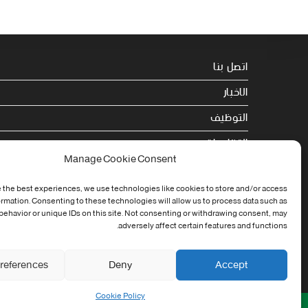
اتصل بنا
الاخبار
التوظيف
التظاهرات
Manage Cookie Consent
الصحة
 the best experiences, we use technologies like cookies to store and/or access
الجامعة في سطور
ormation. Consenting to these technologies will allow us to process data such as
ehavior or unique IDs on this site. Not consenting or withdrawing consent, may
Cookie Policy (EU)
adversely affect certain features and functions.
references
Deny
Accept
Cookie Policy