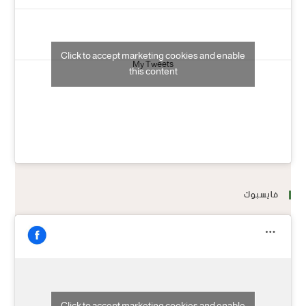
Click to accept marketing cookies and enable
My Tweets
this content
فايسبوك