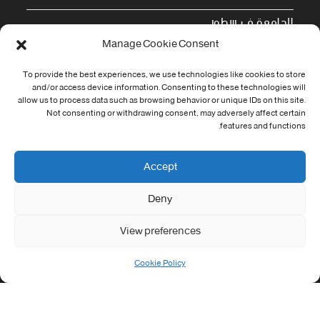
الجامعة في سطور
Manage Cookie Consent
Cookie Policy (EU)
To provide the best experiences, we use technologies like cookies to store
معلومات الاتصال
and/or access device information. Consenting to these technologies will
allow us to process data such as browsing behavior or unique IDs on this site.
Not consenting or withdrawing consent, may adversely affect certain
Address:
features and functions.
جامعة العربي التبسي طريق قسنطينة - تبسة
Phone:
Accept
037/58/46/29
Deny
Fax:
037/58/46/29
View preferences
Email:
contact@univ-tebessa.dz
Cookie Policy
Website:
الموقع الرسمي لجامعة العربي التبسي