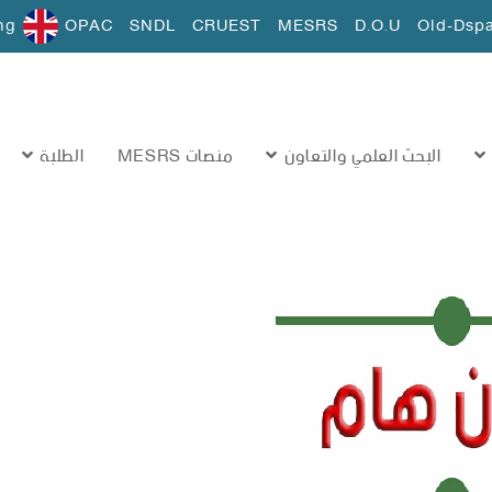
ng
OPAC
SNDL
CRUEST
MESRS
D.O.U
Old-Dsp
البحث العلمي والتعاون
منصات MESRS
الطلبة