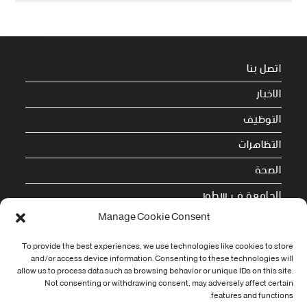
اتصل بنا
الاخبار
التوظيف
التظاهرات
الصحة
الجامعة في سطور
Manage Cookie Consent
Cookie Policy (EU)
To provide the best experiences, we use technologies like cookies to store
معلومات الاتصال
and/or access device information. Consenting to these technologies will
allow us to process data such as browsing behavior or unique IDs on this site.
Not consenting or withdrawing consent, may adversely affect certain
Address:
features and functions.
جامعة العربي التبسي طريق قسنطينة - تبسة