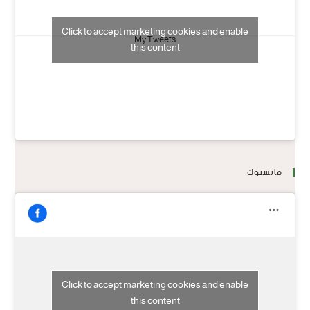
Click to accept marketing cookies and enable
My Tweets
this content
فايسبوك
Click to accept marketing cookies and enable
this content