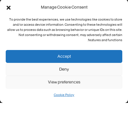
Manage Cookie Consent
Cookie Policy (EU)
To provide the best experiences, we use technologies like cookies to store
معلومات الاتصال
and/or access device information. Consenting to these technologies will
allow us to process data such as browsing behavior or unique IDs on this site.
Not consenting or withdrawing consent, may adversely affect certain
Address:
features and functions.
جامعة العربي التبسي طريق قسنطينة - تبسة
Phone:
Accept
037/58/46/29
Deny
Fax:
037/58/46/29
View preferences
Email:
contact@univ-tebessa.dz
Cookie Policy
Website:
الموقع الرسمي لجامعة العربي التبسي
تابعنا على موافع التواصل