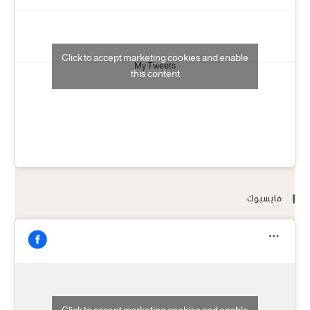
Click to accept marketing cookies and enable
My Tweets
this content
فايسبوك