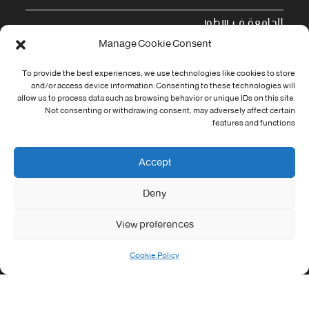
الجامعة في سطور
Manage Cookie Consent
Cookie Policy (EU)
To provide the best experiences, we use technologies like cookies to store
معلومات الاتصال
and/or access device information. Consenting to these technologies will
allow us to process data such as browsing behavior or unique IDs on this site.
Not consenting or withdrawing consent, may adversely affect certain
Address:
features and functions.
جامعة العربي التبسي طريق قسنطينة - تبسة
Phone:
Accept
037/58/46/29
Deny
Fax:
037/58/46/29
View preferences
Email:
contact@univ-tebessa.dz
Cookie Policy
Website:
الموقع الرسمي لجامعة العربي التبسي