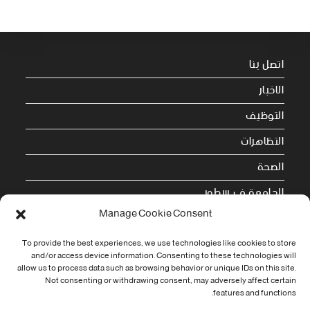
اتصل بنا
الاخبار
التوظيف
التظاهرات
الصحة
الجامعة في سطور
Manage Cookie Consent
Cookie Policy (EU)
To provide the best experiences, we use technologies like cookies to store
معلومات الاتصال
and/or access device information. Consenting to these technologies will
allow us to process data such as browsing behavior or unique IDs on this site.
Not consenting or withdrawing consent, may adversely affect certain
Address:
features and functions.
جامعة العربي التبسي طريق قسنطينة - تبسة