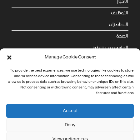
الاخبار
التوظيف
التظاهرات
الصحة
الجامعة في سطور
Manage Cookie Consent
Cookie Policy (EU)
To provide the best experiences, we use technologies like cookies to store
معلومات الاتصال
and/or access device information. Consenting to these technologies will
allow us to process data such as browsing behavior or unique IDs on this site.
Not consenting or withdrawing consent, may adversely affect certain
Address:
features and functions.
جامعة العربي التبسي طريق قسنطينة - تبسة
Phone:
Accept
037/58/46/29
Deny
Fax:
037/58/46/29
View preferences