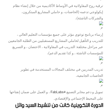
ترقية روح المقاولاتية في الأوساط الأكاديمية من خلال إنشاء نظام
إيكولوجي تدعمه (الحاضنات، و حاملي المشاريع المبتكرون،
والشركات الناشئة)،
إرساء برنامج توعوي مؤثر على جميع مؤسسات التعليم العالي ،
للتدريب و التأهيل لحاملي المشاريع المستقبليين من الطلبة الجامعيين
عبر مراحل مختلفة: التدريب في المقاولاتية ، الاحتضان ، و التسريع
للمؤسسات الناشئة ، و كذا تقديم الدعم)،
تدريب المدربين في مختلف المجالات المستخدمة في تطوير
الحاضنات الجامعية،
#FabLabs
تمويل و دعم مخابر التصنيع
، و العمل على ضمان إنفتاحها
على المحيط الإجتماعي والإقتصادي.
الدورة التكوينية كانت من تنشيط السيد وائل