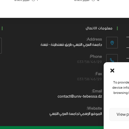
معلومات الاتصال
Address:
جامعة العربي التبسي طريق قسنطينة - تبسة
Phone:
037/58/46/29
Fax:
037/58/46/29
To provide
device inf
Email:
browsing b
contact@univ-tebessa.dz
Website:
الموقع الرسمي لجامعة العربي التبسي
View p