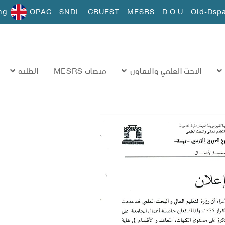
ng
OPAC
SNDL
CRUEST
MESRS
D.O.U
Old-Dsp
البحث العلمي والتعاون
منصات MESRS
الطلبة