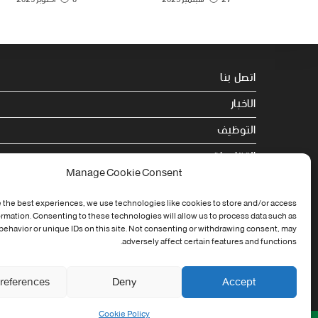
اتصل بنا
الاخبار
التوظيف
التظاهرات
Manage Cookie Consent
الصحة
 the best experiences, we use technologies like cookies to store and/or access
الجامعة في سطور
ormation. Consenting to these technologies will allow us to process data such as
ehavior or unique IDs on this site. Not consenting or withdrawing consent, may
Cookie Policy (EU)
adversely affect certain features and functions.
references
Deny
Accept
Cookie Policy