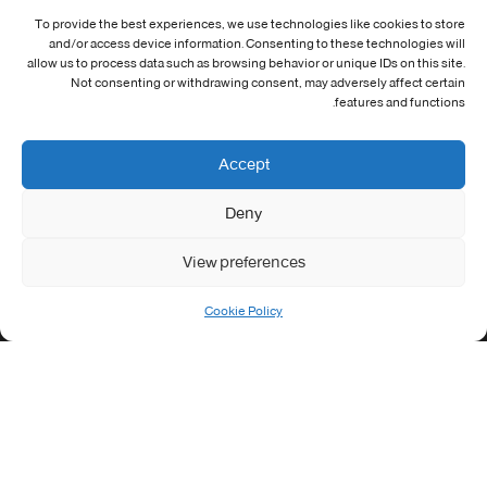
To provide the best experiences, we use technologies like cookies to store
and/or access device information. Consenting to these technologies will
معلومات الاتصال
allow us to process data such as browsing behavior or unique IDs on this site.
Not consenting or withdrawing consent, may adversely affect certain
Address:
features and functions.
جامعة العربي التبسي طريق قسنطينة - تبسة
Phone:
Accept
037/58/46/29
Deny
Fax:
037/58/46/29
View preferences
Email:
contact@univ-tebessa.dz
Cookie Policy
Website:
الموقع الرسمي لجامعة العربي التبسي
تابعنا على موافع التواصل