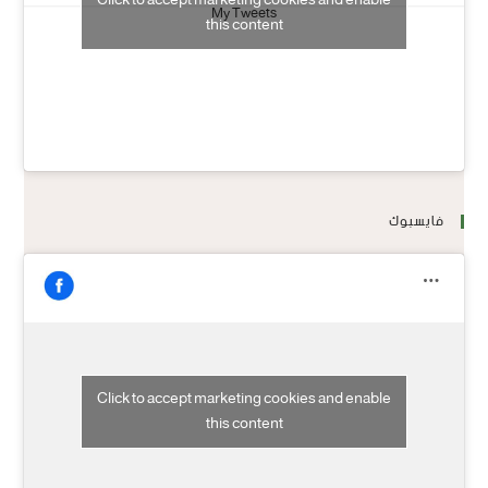
Click to accept marketing cookies and enable
My Tweets
this content
فايسبوك
Click to accept marketing cookies and enable
this content