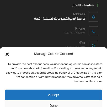
معلومات الاتصال
Address:
جامعة العربي التبسي طريق قسنطينة - تبسة
Phone:
037/58/46/29
Fax:
037/58/46/29
Manage Cookie Consent
Email:
contact@univ-tebessa.dz
To provide the best experiences, we use technologies like cookies to store
and/or access device information. Consenting to these technologies will
Website:
allow us to process data such as browsing behavior or unique IDs on this site.
الموقع الرسمي لجامعة العربي التبسي
Not consenting or withdrawing consent, may adversely affect certain
features and functions.
تابعنا على موافع التواصل
Accept
Deny