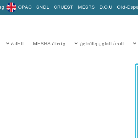
ng
OPAC
SNDL
CRUEST
MESRS
D.O.U
Old-Dsp
البحث العلمي والتعاون
منصات MESRS
الطلبة