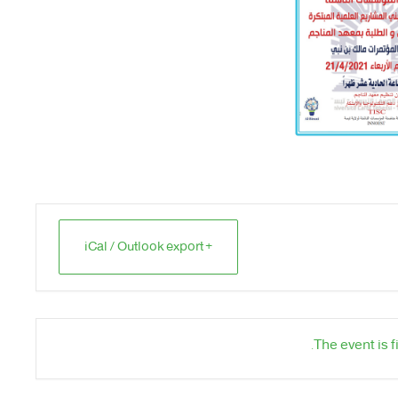
+ iCal / Outlook export
The event is f