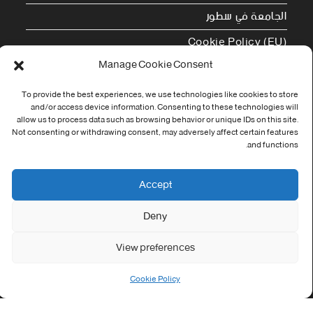
الجامعة في سطور
Cookie Policy (EU)
Manage Cookie Consent
معلومات الاتصال
To provide the best experiences, we use technologies like cookies to store
Address:
and/or access device information. Consenting to these technologies will
جامعة العربي التبسي طريق قسنطينة - تبسة
allow us to process data such as browsing behavior or unique IDs on this site.
Not consenting or withdrawing consent, may adversely affect certain features
and functions.
Phone:
037/58/46/29
Accept
Fax:
037/58/46/29
Deny
Email:
View preferences
contact@univ-tebessa.dz
Website:
Cookie Policy
الموقع الرسمي لجامعة العربي التبسي