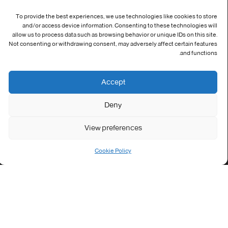
جامعة العربي التبسي طريق قسنطينة - تبسة
To provide the best experiences, we use technologies like cookies to store
Phone:
and/or access device information. Consenting to these technologies will
037/58/46/29
allow us to process data such as browsing behavior or unique IDs on this site.
Not consenting or withdrawing consent, may adversely affect certain features
and functions.
Fax:
037/58/46/29
Accept
Email:
contact@univ-tebessa.dz
Deny
Website:
الموقع الرسمي لجامعة العربي التبسي
View preferences
تابعنا على موافع التواصل
Cookie Policy