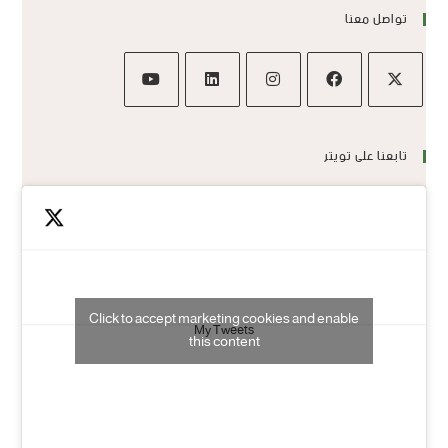
تواصل معنا
تابعنا على تويتر
Click to accept marketing cookies and enable
My Tweets
this content