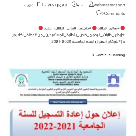
webmaster sport
4 سبتمبر 2021
عام
0 Comments
#هاام_للطلبة
#جامعة_العربي_التبسي_تبسة
#إيداع_طلبات_الإدماج_خاص_بالطلبة_المستفيدين_من #عطلة_أكاديمي
ة (#بلوكاج ) بعنوان السنة الجامعية 2020 -2021.
Continue Reading