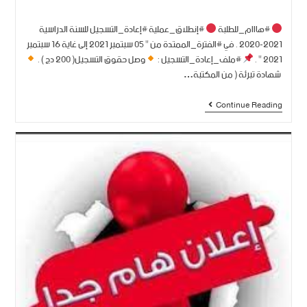
#هااام_للطلبة
#إنطلاق_عملية #إعادة_التسجيل للسنة الدراسية
2021-2020 . في #الفترة_الممتدة من " 05 سبتمبر 2021 إلى غاية 16 سبتمبر
2021 " .
#ملف_إعادة_التسجيل :
وصل حقوق التسجيل( 200 دج ) .
شهادة تبرئة ( من المكتبة…
Continue Reading