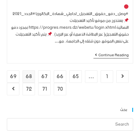
#وصل_دفع_حقوق_التسجيل_لحاملي_شهادة_البكالوريا #الجدد_2021
يستخرج من موقع تأكيد التسجيلات
النهائية https://progres.mesrs.dz/webetu/login.xhtml بمجرد دفع
حقوق التسجيل( عبر البطاقة الذهبية أو عبر البريد) .
يتم تأكيد التسجيلات
على نفس الموقع، دون تنقله إلى الجامعة ، مع…
Continue Reading
69
68
67
66
65
…
1
72
71
70
بحث