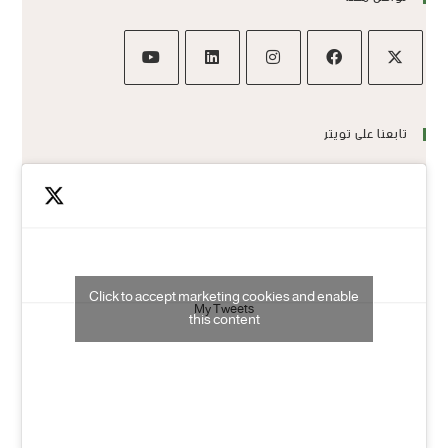
تابعنا على تويتر
Click to accept marketing cookies and enable
My Tweets
this content