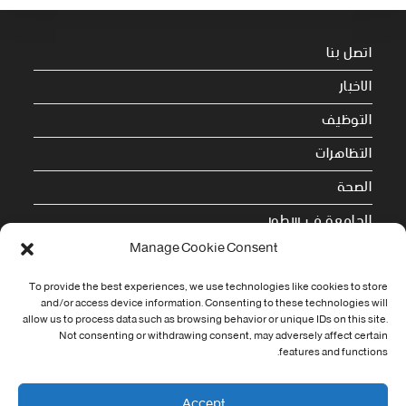
اتصل بنا
الاخبار
التوظيف
التظاهرات
الصحة
الجامعة في سطور
Manage Cookie Consent
Cookie Policy (EU)
To provide the best experiences, we use technologies like cookies to store
معلومات الاتصال
and/or access device information. Consenting to these technologies will
allow us to process data such as browsing behavior or unique IDs on this site.
Not consenting or withdrawing consent, may adversely affect certain
Address:
features and functions.
جامعة العربي التبسي طريق قسنطينة - تبسة
Phone:
Accept