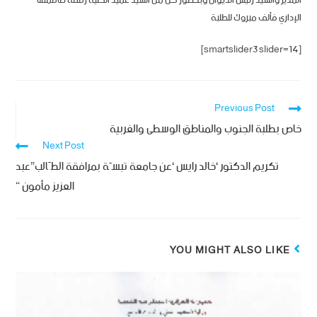
المدير والسيد رئيس الديوان وبحضور كل من السيد عميد الكلية رفقة طاقمها
الإداري فألف مبروك للطلبة
[smartslider3 slider=14]
Previous Post
خاص بطلبة الجنوب والمناطق الوسطى والغربية
Next Post
تكريم الدكتور ‘خالد رايس ‘عن جامعة تبسّة بمرافقة الطّالب”عبد
العزيز مأمون “
YOU MIGHT ALSO LIKE