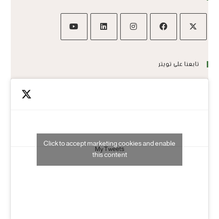
تابعنا على تويتر
Click to accept marketing cookies and enable
My Tweets
this content