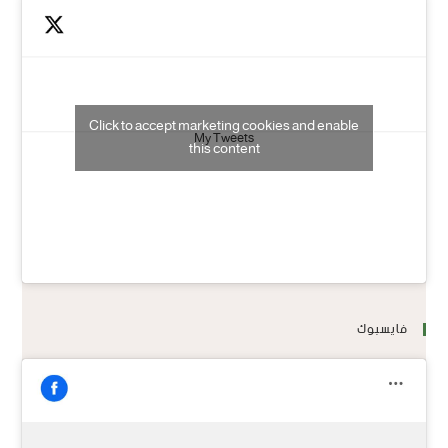
Click to accept marketing cookies and enable
My Tweets
this content
فايسبوك