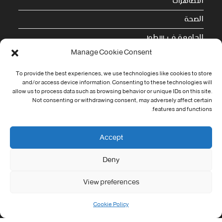
التظاهرات
الصحة
الجامعة في سطور
Manage Cookie Consent
Cookie Policy (EU)
To provide the best experiences, we use technologies like cookies to store
and/or access device information. Consenting to these technologies will
معلومات الاتصال
allow us to process data such as browsing behavior or unique IDs on this site.
Not consenting or withdrawing consent, may adversely affect certain
Address:
features and functions.
جامعة العربي التبسي طريق قسنطينة - تبسة
Phone:
Accept
037/58/46/29
Deny
Fax:
037/58/46/29
View preferences
Email:
contact@univ-tebessa.dz
Cookie Policy
Website: