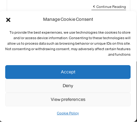
Continue Reading
Manage Cookie Consent
46
…
5
4
3
2
1
To provide the best experiences, we use technologies like cookies to store
and/or access device information. Consenting to these technologies will
allow us to process data such as browsing behavior or unique IDs on this site.
Not consenting or withdrawing consent, may adversely affect certain features
and functions.
Accept
اتصل بنا
Deny
الاخبار
التوظيف
View preferences
التظاهرات
Cookie Policy
الصحة
الجامعة في سطور