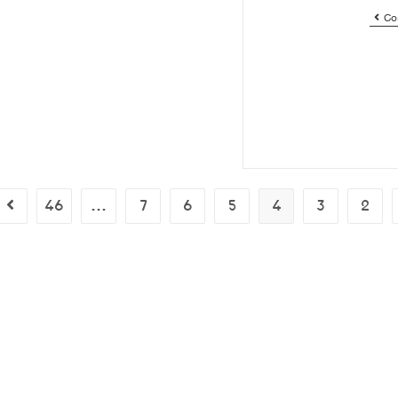
Co
46
…
7
6
5
4
3
2