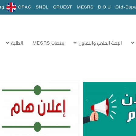
ng
OPAC
SNDL
CRUEST
MESRS
D.O.U
Old-Dsp
البحث العلمي والتعاون
منصات MESRS
الطلبة