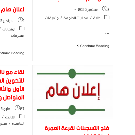
اعلان هام
8 سبتمبر 2025
طلبة
/
فعاليات الجامعة
/
متفرقات
1 سبتمبر 2025
امنحانات
/
…
متفرقات
Continue Reading
ntinue Reading
لقاء مع نا
للتكوين ال
الأول والثا
المتواصل 
27 مايو 2025
اساتذة
/
ط
الجامعة
/
متفر
فتح التسجيلات لقرعة العمرة