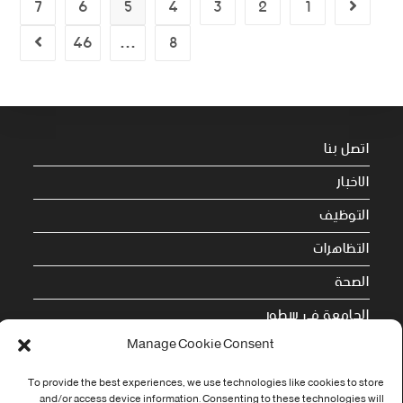
7
6
5
4
3
2
1
46
…
8
اتصل بنا
الاخبار
التوظيف
التظاهرات
الصحة
الجامعة في سطور
Manage Cookie Consent
Cookie Policy (EU)
To provide the best experiences, we use technologies like cookies to store
معلومات الاتصال
and/or access device information. Consenting to these technologies will