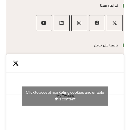
تواصل معنا
تابعنا على تويتر
Click to accept marketing cookies and enable
My Tweets
this content