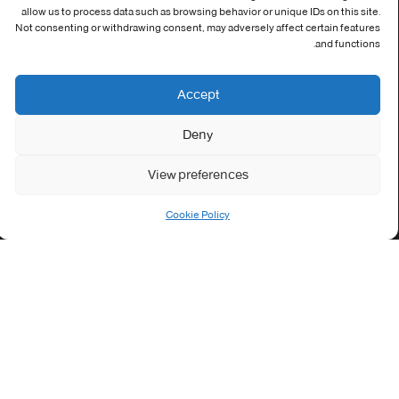
allow us to process data such as browsing behavior or unique IDs on this site.
Not consenting or withdrawing consent, may adversely affect certain features
Address:
and functions.
جامعة العربي التبسي طريق قسنطينة - تبسة
Phone:
Accept
037/58/46/29
Deny
Fax:
037/58/46/29
View preferences
Email:
contact@univ-tebessa.dz
Cookie Policy
Website:
الموقع الرسمي لجامعة العربي التبسي
تابعنا على موافع التواصل