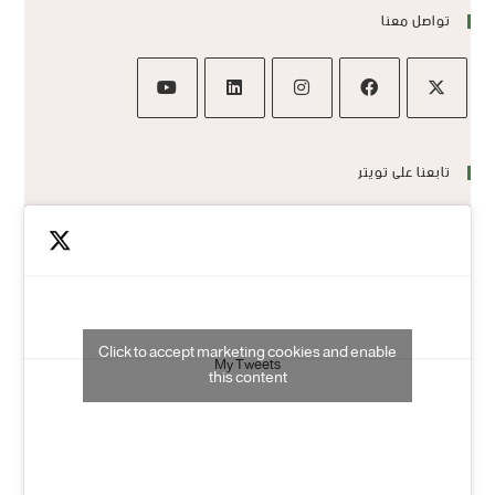
تواصل معنا
تابعنا على تويتر
Click to accept marketing cookies and enable
My Tweets
this content