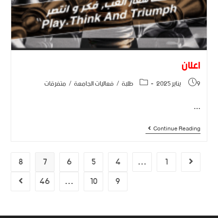
اعلان
9 يناير 2025
طلبة
/
فعاليات الجامعة
/
متفرقات
…
Continue Reading
8
7
6
5
4
…
1
46
…
10
9