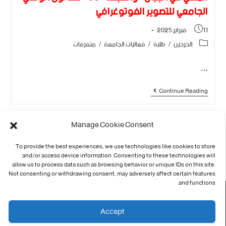
الجامعي للتصوير الفوتوغرافي
11 فبراير 2025
الخرجين
/
طلبة
/
فعاليات الجامعة
/
متفرقات
…
Continue Reading
7
6
5
4
3
…
1
Manage Cookie Consent
46
…
9
8
To provide the best experiences, we use technologies like cookies to store
and/or access device information. Consenting to these technologies will
allow us to process data such as browsing behavior or unique IDs on this site.
Not consenting or withdrawing consent, may adversely affect certain features
and functions.
اتصل بنا
Accept
الاخبار