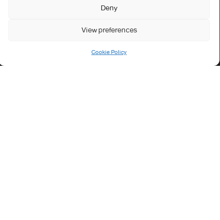
Deny
التوظيف
View preferences
التظاهرات
الصحة
Cookie Policy
الجامعة في سطور
Cookie Policy (EU)
معلومات الاتصال
Address:
جامعة العربي التبسي طريق قسنطينة - تبسة
Phone:
037/58/46/29
Fax:
037/58/46/29