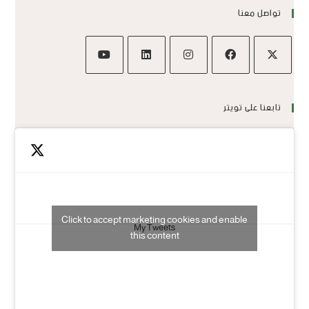
تواصل معنا
تابعنا على تويتر
Click to accept marketing cookies and enable
My Tweets
this content