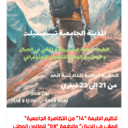
تنظيم الطبعة “14” من التظاهرة الجامعية”
المشي في الجبال” والطبعة “08” للصالون الوطني