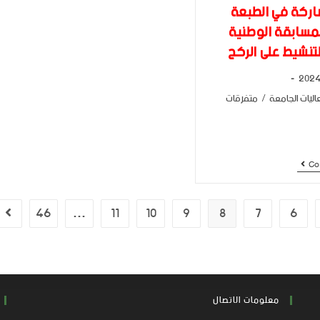
ركة في الطبعة
مسابقة الوطنية
تنشيط على الركح
اليات الجامعة
/
متفرقات
Co
46
…
11
10
9
8
7
6
معلومات الاتصال