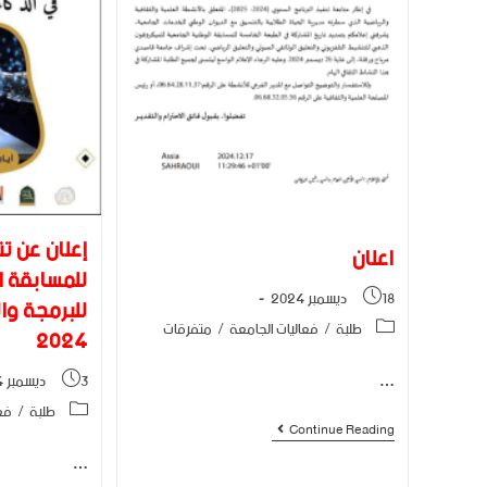
إعلان عن تن
اعلان
للمسابقة ا
18 ديسمبر 2024
للبرمجة وا
طلبة
/
فعاليات الجامعة
/
متفرقات
2024
…
3 ديسمبر 2024
طلبة
/
فع
Continue Reading
…