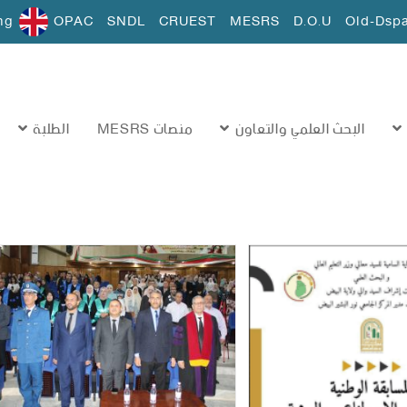
ng
OPAC
SNDL
CRUEST
MESRS
D.O.U
Old-Dsp
البحث العلمي والتعاون
منصات MESRS
الطلبة