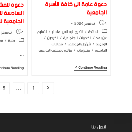
دعوة عامة الى كافة الأسرة
دعوة للمشا
الجامعية
السادسة لل
الجامعية لل
4 نوفمبر 2024
اساتذة
/
التدرج -ليسانس-ماستر
/
التعليم
4 نوفمبر 2024
عن بعد
/
الخدمات الاجتماعية
/
الخرجين
/
طلبة
/
فع
الرقمنة
/
شؤون الموظف
/
فعاليات
الجامعة
/
متفرقات
/
مرئية وتصنيف الجامعة
…
Continue Reading
ntinue Reading
5
…
1
اتصل بنا