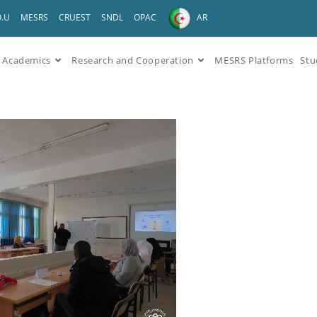
O.U
MESRS
CRUEST
SNDL
OPAC
AR
Academics
Research and Cooperation
MESRS Platforms
Stu