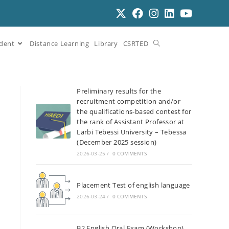
dent
Distance Learning
Library
CSRTED
Preliminary results for the
recruitment competition and/or
the qualifications-based contest for
the rank of Assistant Professor at
Larbi Tebessi University – Tebessa
(December 2025 session)
2026-03-25
/
0 COMMENTS
Placement Test of english language
2026-03-24
/
0 COMMENTS
B2 English Oral Exam (Workshop)