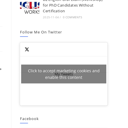
for PhD Candidates Without
Certification
2025-11-04
/
0 COMMENTS
Follow Me On Twitter
م
Click to accept marketing cookies and
My Tweets
enable this content
Facebook