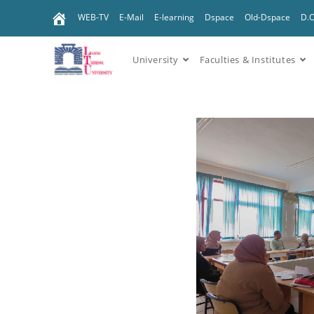
WEB-TV
E-Mail
E-learning
Dspace
Old-Dspace
D.
University
Faculties & Institutes