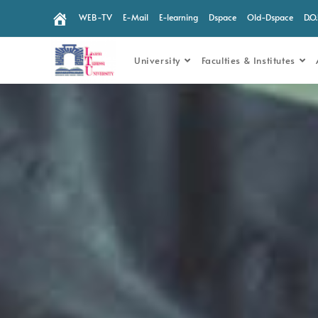
WEB-TV
E-Mail
E-learning
Dspace
Old-Dspace
D.O
University
Faculties & Institutes