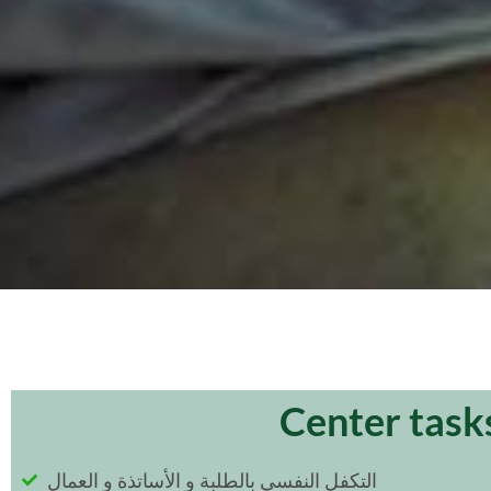
Center task
التكفل النفسي بالطلبة و الأساتذة و العمال