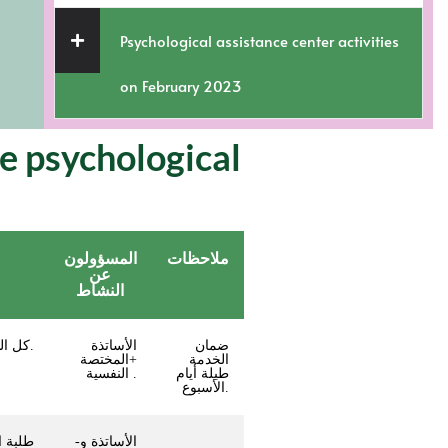
Psychological assistance center activities
on February 2023
e psychological
ملاحظات
المسؤولون
عن
النشاط
ضمان
الأساتذة
كل الطلبة : في جميع المستويات.
الخدمة
+المختصة
طيلة أيام
النفسية .
الأسبوع.
-الأساتذة و