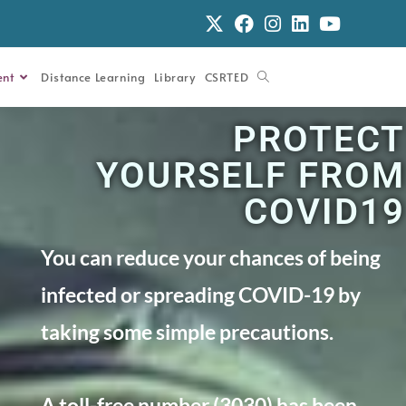
ent
Distance Learning
Library
CSRTED
PROTECT
YOURSELF FROM
COVID19
You can reduce your chances of being
infected or spreading COVID-19 by
taking some simple precautions.
A toll-free number (3030) has been