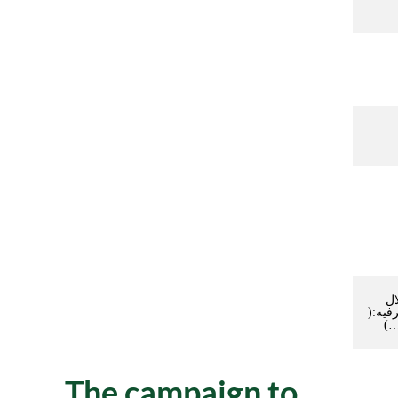
ال
فيه:(
…)
The campaign to