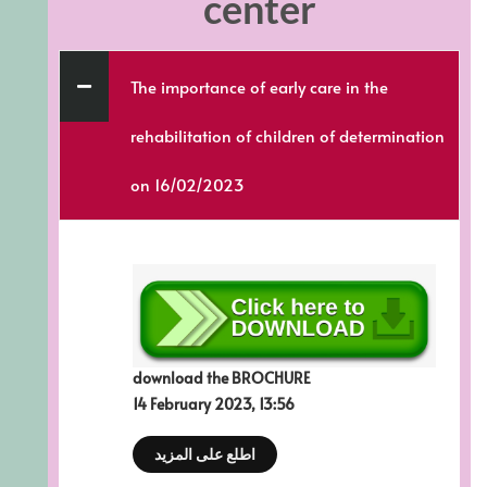
center
The importance of early care in the
rehabilitation of children of determination
on 16/02/2023
download the BROCHURE
14 February 2023, 13:56
اطلع على المزيد