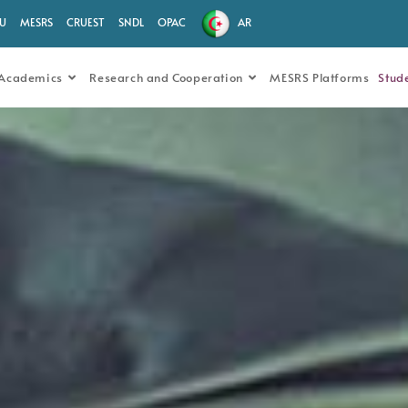
.U
MESRS
CRUEST
SNDL
OPAC
AR
Academics
Research and Cooperation
MESRS Platforms
Stud