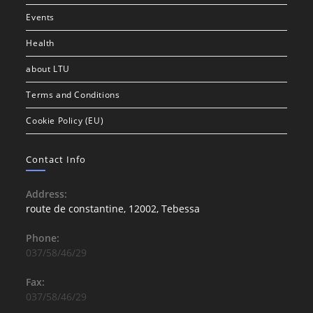
Events
Health
about LTU
Terms and Conditions
Cookie Policy (EU)
Contact Info
Address:
route de constantine, 12002, Tebessa
Phone:
037/58/46/29
Fax:
037/58/46/29