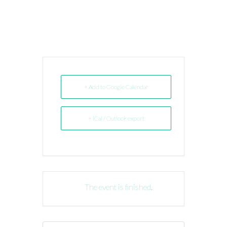
+ Add to Google Calendar
+ iCal / Outlook export
The event is finished.