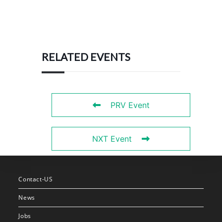
RELATED EVENTS
PRV Event
NXT Event
Contact-US
News
Jobs