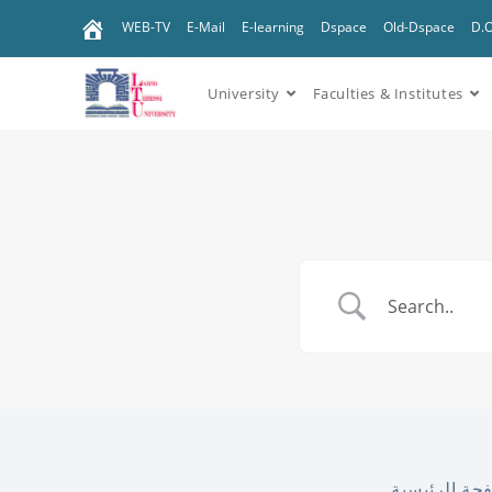
WEB-TV
E-Mail
E-learning
Dspace
Old-Dspace
D.
University
Faculties & Institutes
حة الرئيسية