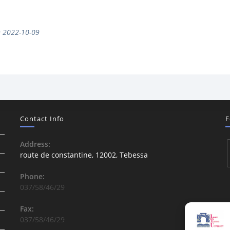
 2022-10-09
Contact Info
F
Address:
route de constantine, 12002, Tebessa
Phone:
037/58/46/29
Fax:
037/58/46/29