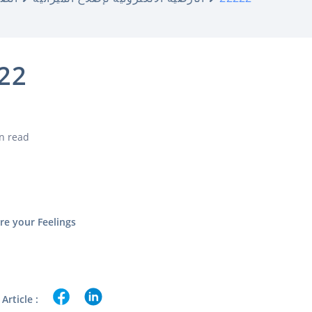
22
n read
re your Feelings
Article :