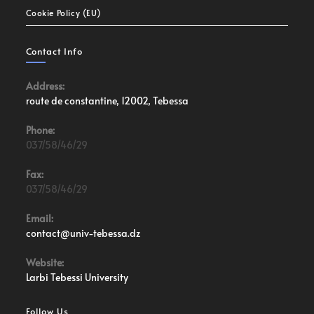
Cookie Policy (EU)
Contact Info
Address:
route de constantine, 12002, Tebessa
Phone:
037/58/46/29
Fax:
037/58/46/29
Email:
contact@univ-tebessa.dz
Website:
Larbi Tebessi University
Follow Us